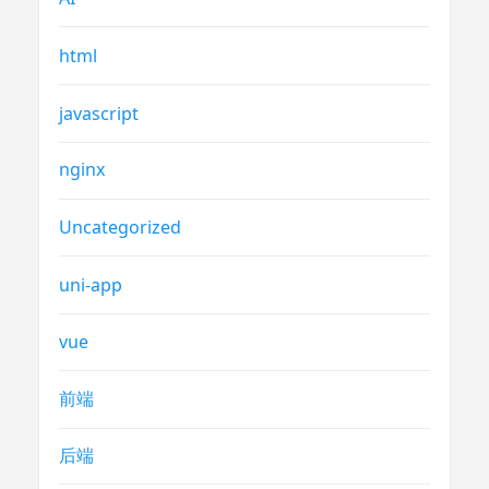
html
javascript
nginx
Uncategorized
uni-app
vue
前端
后端