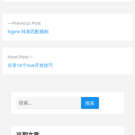
文
P
Previous Post
章
r
Nginx 转发匹配规则
导
e
v
航
i
N
Next Post
o
e
分享10个Vue开发技巧
u
x
s
t
p
p
o
o
搜
s
s
索：
t
t
:
:
近期文章