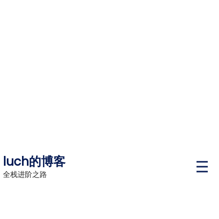
Skip
to
content
luch的博客
P
r
全栈进阶之路
i
m
a
r
y