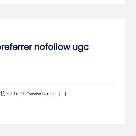
ferrer nofollow ugc
ref=”www.baidu. […]