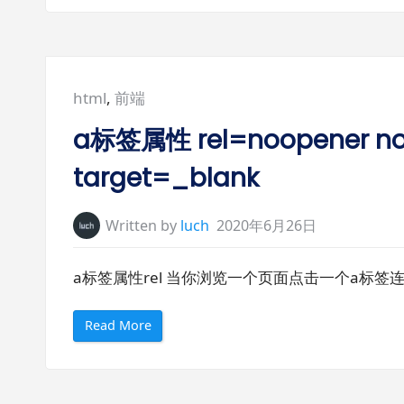
Posted
html
,
前端
in:
a标签属性 rel=noopener nore
target=_blank
Written by
luch
2020年6月26日
a标签属性rel 当你浏览一个页面点击一个a标签连接 <a h
“
Read More
a
标
签
属
性
r