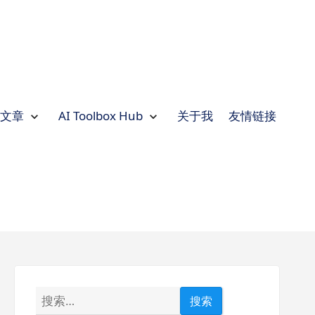
文章
AI Toolbox Hub
关于我
友情链接
Expand
文章
Collapse
文章
Expand
AI
Toolbox
Hub
Collapse
AI
Toolbox
Hub
搜