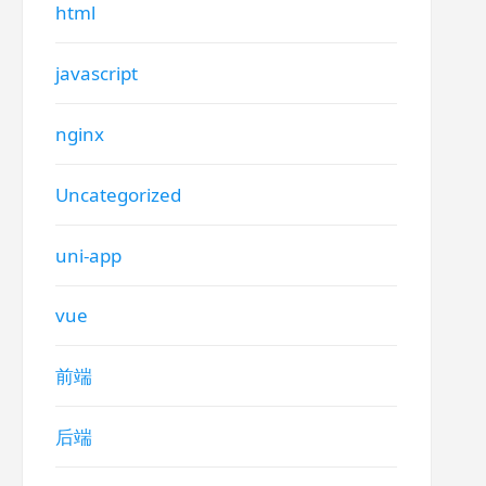
html
javascript
nginx
Uncategorized
uni-app
vue
前端
后端