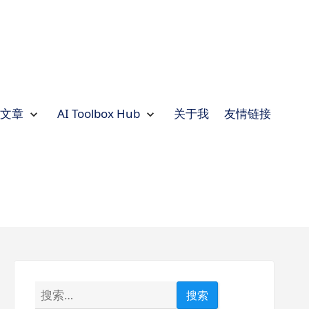
文章
AI Toolbox Hub
关于我
友情链接
Expand
文章
Collapse
文章
Expand
AI
Toolbox
Hub
Collapse
AI
Toolbox
Hub
搜