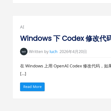
Posted
AI
in:
Windows 下 Codex 
Written by
luch
2026年4月20日
在 Windows 上用 OpenAI Codex 
[…]
“
Read More
W
i
n
d
o
w
s