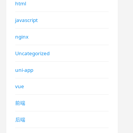
html
javascript
nginx
Uncategorized
uni-app
vue
前端
后端